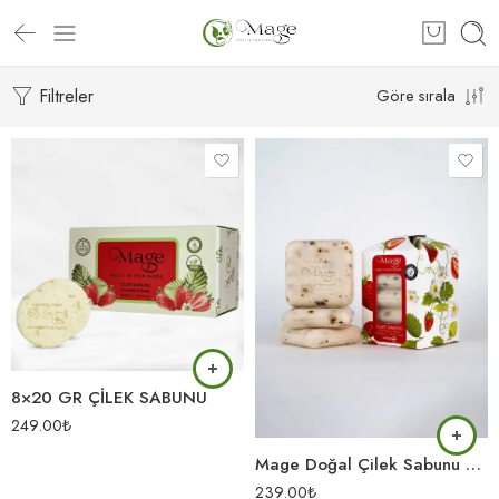
Filtreler
Göre sırala
8×20 GR ÇİLEK SABUNU
249.00
₺
Mage Doğal Çilek Sabunu 3’lü Set
239.00
₺