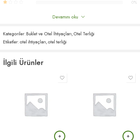
0%
Devamını oku
Yorumlar
Kategoriler:
Buklet ve Otel İhtiyaçları
,
Otel Terliği
Henüz hiç yorum yok.
Etiketler:
otel ihtiyaçları
,
otel terliği
İlgili Ürünler