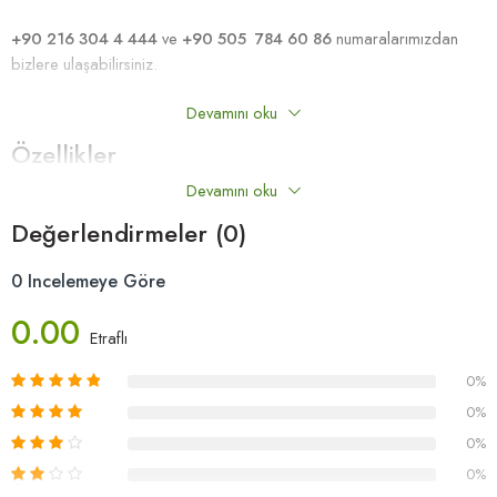
+90 216 304 4 444
ve
+90 505 784 60 86
numaralarımızdan
bizlere ulaşabilirsiniz.
Devamını oku
Özellikler
Devamını oku
Tek kat petekli kumaş, Kaymaz taban
Değerlendirmeler (0)
0 Incelemeye Göre
0.00
Etraflı
0%
0%
0%
0%