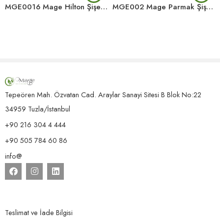
MGE0016 Mage Hilton Şişe 30 ML
MGE002 Mage Parmak Şişe 35 ML
Tepeören Mah. Özvatan Cad. Araylar Sanayi Sitesi B Blok No:22
34959 Tuzla/İstanbul
+90 216 304 4 444
+90 505 784 60 86
info@
Teslimat ve İade Bilgisi